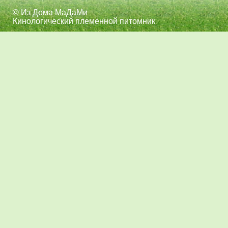
© Из Дома МаДаМи
Кинологический племенной питомник